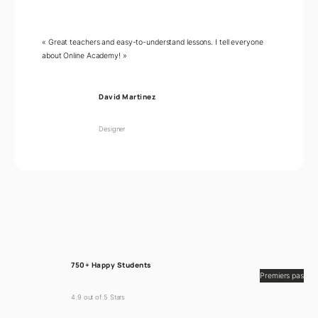
« Great teachers and easy-to-understand lessons. I tell everyone
about Online Academy! »
David Martinez
Designer
750+ Happy Students
Premiers pas
4.9 out of 5 Stars